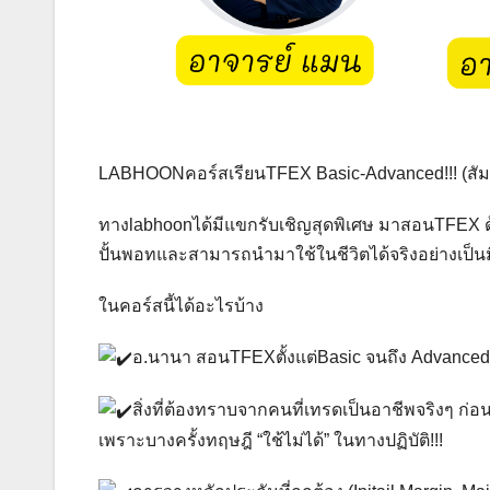
LABHOONคอร์สเรียนTFEX Basic-Advanced!!! (ส
ทางlabhoonได้มีแขกรับเชิญสุดพิเศษ มาสอนTFEX 
ปั้นพอทและสามารถนำมาใช้ในชีวิตได้จริงอย่างเป็นม
ในคอร์สนี้ได้อะไรบ้าง
อ.นานา สอนTFEXตั้งแต่Basic จนถึง Advanced (มื
สิ่งที่ต้องทราบจากคนที่เทรดเป็นอาชีพจริงๆ ก่อนล
เพราะบางครั้งทฤษฎี “ใช้ไม่ได้” ในทางปฏิบัติ!!!