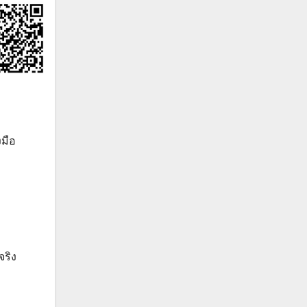
มือ
จริง