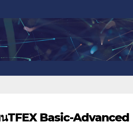
ยนTFEX Basic-Advanced