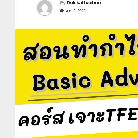
By
Ruk Kattrachon
ส.ค. 9, 2022