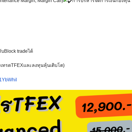
aintenance Margin, Margin Call)
การบริหารจัดการเงินกองทุน
บBlock tradeได้
้งเทรดTFEXและลงทุนหุ้นเติบโต)
e/1YbWhil