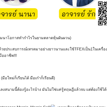
ัมมนาโอกาสทำกำไรในยามตลาดหุ้นผันผวน)
ด้วยประสบการณ์เทรดมาอย่างยาวนานและใช้TFEXเป็น1ในเครื่อง
ืออาชีพ!!!
อใหม่ก็เรียนได้ มือเก๋าก็เรียนดี)
งสนามนี้ต้องรู้อะไรบ้าง มันไม่ใช่แค่รู้ทฤษฎีแล้วจบ แต่ต้องใช้ได้