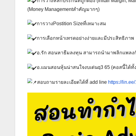
การวางหลักประกันที่ถูกต้อง (Initail Margin, M
(Money Managementสำคัญมากๆ)
การวางPostition Sizeที่เหมาะสม
การเลือกหน้าเทรดอย่างง่ายและมีประสิทธิภาพ
อ.รัก สอนหาธีมลงทุน สามารถนำมาพลิกแพลงกั
อ.แมนสอนหุ้นน่าสนใจงบเด่นq3 65 (คอสนี้ได้ทั
สอบถามรายละเอียดได้ที่ add line
https://lin.e