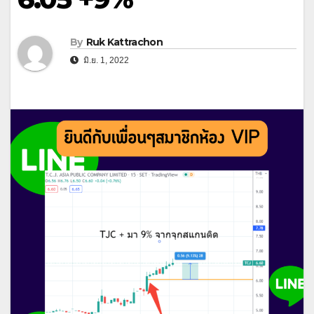
By
Ruk Kattrachon
มิ.ย. 1, 2022