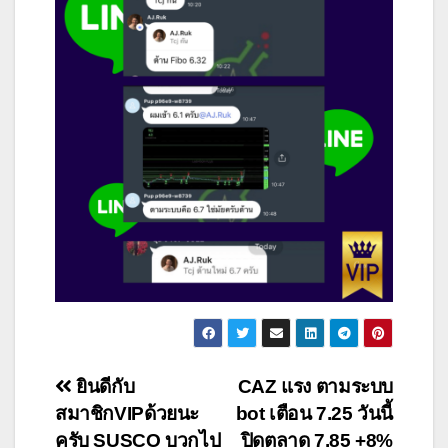
แนะแนว
ยินดีกับ
CAZ แรง ตามระบบ
สมาชิกVIPด้วยนะ
bot เตือน 7.25 วันนี้
เรื่อง
ครับ SUSCO บวกไป
ปิดตลาด 7.85 +8%