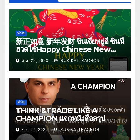
ทั่วไป
新正如意 新年发财 ซินเจียหยู่อี่ ซินนี้
ฮวดไช้Happy Chinese New
Year 2023
ม.ค. 22, 2023
RUK KATTRACHON
ทั่วไป
THINK &TRADE LIKE A
CHAMPION แจกหนังสือสรุป
ธ.ค. 27, 2022
RUK KATTRACHON