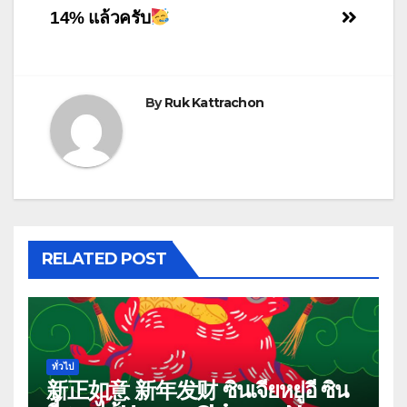
14% แล้วครับ
By
Ruk Kattrachon
RELATED POST
ทั่วไป
新正如意 新年发财 ซินเจียหยู่อี่ ซิน