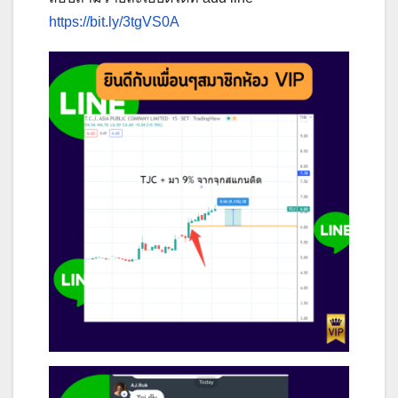
https://bit.ly/3tgVS0A